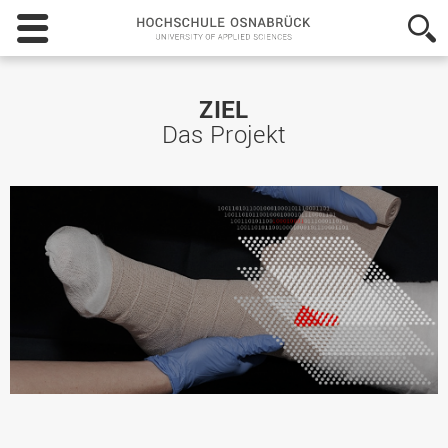
Hochschule
Osnabrück
-
University
of
ZIEL
Applied
Das Projekt
Sciences