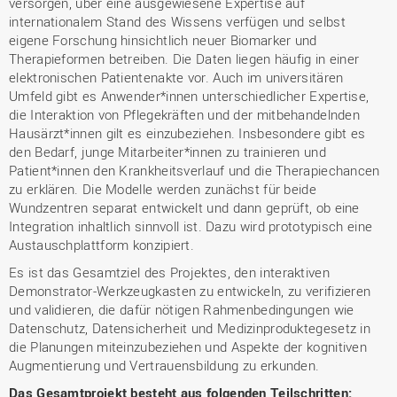
versorgen, über eine ausgewiesene Expertise auf
internationalem Stand des Wissens verfügen und selbst
eigene Forschung hinsichtlich neuer Biomarker und
Therapieformen betreiben. Die Daten liegen häufig in einer
elektronischen Patientenakte vor. Auch im universitären
Umfeld gibt es Anwender*innen unterschiedlicher Expertise,
die Interaktion von Pflegekräften und der mitbehandelnden
Hausärzt*innen gilt es einzubeziehen. Insbesondere gibt es
den Bedarf, junge Mitarbeiter*innen zu trainieren und
Patient*innen den Krankheitsverlauf und die Therapiechancen
zu erklären. Die Modelle werden zunächst für beide
Wundzentren separat entwickelt und dann geprüft, ob eine
Integration inhaltlich sinnvoll ist. Dazu wird prototypisch eine
Austauschplattform konzipiert.
Es ist das Gesamtziel des Projektes, den interaktiven
Demonstrator-Werkzeugkasten zu entwickeln, zu verifizieren
und validieren, die dafür nötigen Rahmenbedingungen wie
Datenschutz, Datensicherheit und Medizinproduktegesetz in
die Planungen miteinzubeziehen und Aspekte der kognitiven
Augmentierung und Vertrauensbildung zu erkunden.
Das Gesamtprojekt besteht aus folgenden Teilschritten: