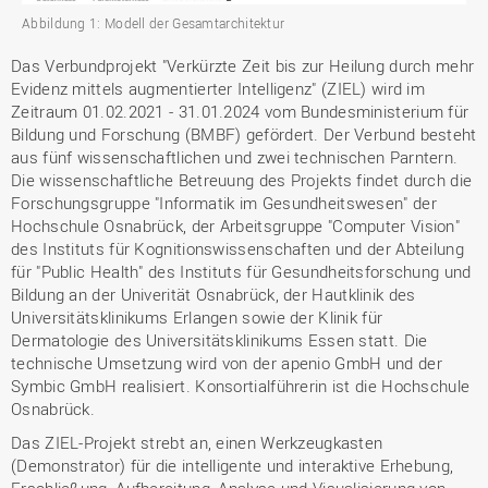
Abbildung 1: Modell der Gesamtarchitektur
Das Verbundprojekt "Verkürzte Zeit bis zur Heilung durch mehr
Evidenz mittels augmentierter Intelligenz" (ZIEL) wird im
Zeitraum 01.02.2021 - 31.01.2024 vom Bundesministerium für
Bildung und Forschung (BMBF) gefördert. Der Verbund besteht
aus fünf wissenschaftlichen und zwei technischen Parntern.
Die wissenschaftliche Betreuung des Projekts findet durch die
Forschungsgruppe "Informatik im Gesundheitswesen" der
Hochschule Osnabrück, der Arbeitsgruppe "Computer Vision"
des Instituts für Kognitionswissenschaften und der Abteilung
für "Public Health" des Instituts für Gesundheitsforschung und
Bildung an der Univerität Osnabrück, der Hautklinik des
Universitätsklinikums Erlangen sowie der Klinik für
Dermatologie des Universitätsklinikums Essen statt. Die
technische Umsetzung wird von der apenio GmbH und der
Symbic GmbH realisiert. Konsortialführerin ist die Hochschule
Osnabrück.
Das ZIEL-Projekt strebt an, einen Werkzeugkasten
(Demonstrator) für die intelligente und interaktive Erhebung,
Erschließung, Aufbereitung, Analyse und Visualisierung von