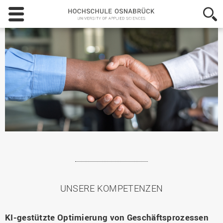
Hochschule
Osnabrück
-
University
of
Applied
Sciences
UNSERE KOMPETENZEN
KI-gestützte Optimierung von Geschäftsprozessen