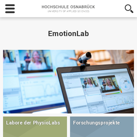
Hochschule
Osnabrück
-
University
of
EmotionLab
Applied
Sciences
Labore der PhysioLabs
Forschungsprojekte