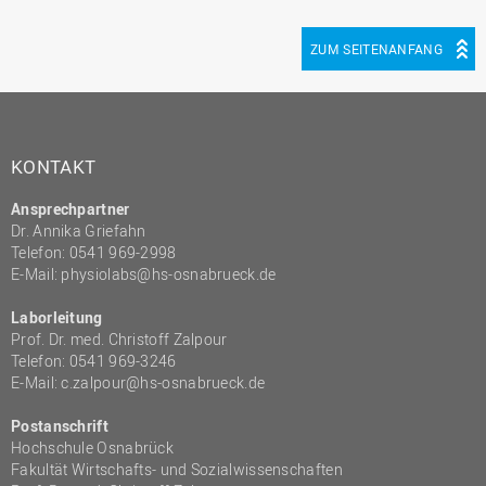
ZUM SEITENANFANG
KONTAKT
Ansprechpartner
Dr. Annika Griefahn
Telefon: 0541 969-2998
E-Mail:
physiolabs@hs-osnabrueck.de
Laborleitung
Prof. Dr. med. Christoff Zalpour
Telefon: 0541 969-3246
E-Mail:
c.zalpour@hs-osnabrueck.de
Postanschrift
Hochschule Osnabrück
Fakultät Wirtschafts- und Sozialwissenschaften