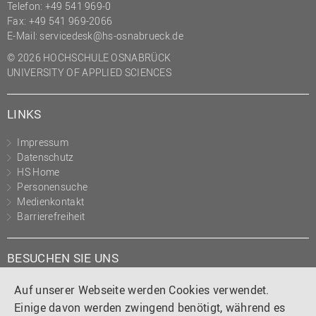
Telefon: +49 541 969-0
Fax: +49 541 969-2066
E-Mail:
servicedesk@hs-osnabrueck.de
© 2026 HOCHSCHULE OSNABRÜCK
UNIVERSITY OF APPLIED SCIENCES
LINKS
Impressum
Datenschutz
HS Home
Personensuche
Medienkontakt
Barrierefreiheit
BESUCHEN SIE UNS
Instagram
Tiktok
LinkedIn
YouTube
Facebook
Auf unserer Webseite werden Cookies verwendet.
Einige davon werden zwingend benötigt, während es