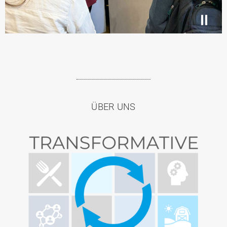
Pause
/
Play
ÜBER UNS