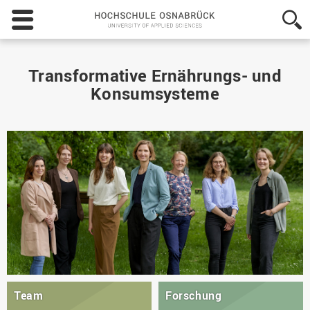
Hochschule
Osnabrück
-
University
of
Transformative Ernährungs- und
Applied
Konsumsysteme
Sciences
Team
Forschung