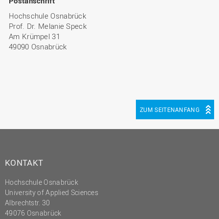
Postanschrift
Hochschule Osnabrück
Prof. Dr. Melanie Speck
Am Krümpel 31
49090 Osnabrück
ZUM SEITENANFANG
KONTAKT
Hochschule Osnabrück
University of Applied Sciences
Albrechtstr. 30
49076 Osnabrück