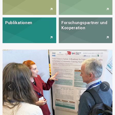
Publikationen
Forschungspartner und
Kooperation
Slider
Sl
←
→