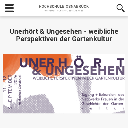
Hochschule
Osnabrück
-
University
of
Unerhört & Ungesehen - weibliche
Applied
Perspektiven der Gartenkultur
Sciences