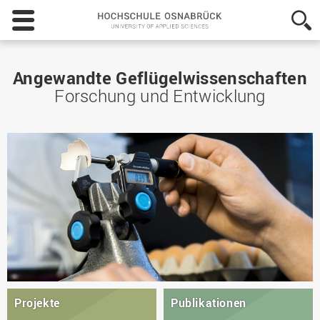
Hochschule
Osnabrück
-
University
of
Angewandte Geflügelwissenschaften
Applied
Forschung und Entwicklung
Sciences
Projekte
Publikationen