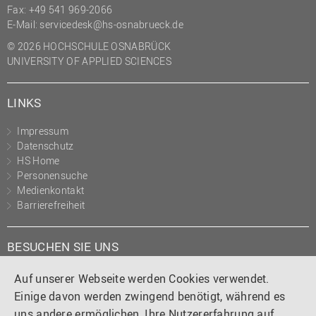
Fax: +49 541 969-2066
E-Mail:
servicedesk@hs-osnabrueck.de
© 2026 HOCHSCHULE OSNABRÜCK
UNIVERSITY OF APPLIED SCIENCES
LINKS
Impressum
Datenschutz
HS Home
Personensuche
Medienkontakt
Barrierefreiheit
BESUCHEN SIE UNS
Instagram
Tiktok
LinkedIn
YouTube
Facebook
Auf unserer Webseite werden Cookies verwendet.
Einige davon werden zwingend benötigt, während es
uns andere ermöglichen, Ihre Nutzererfahrung auf