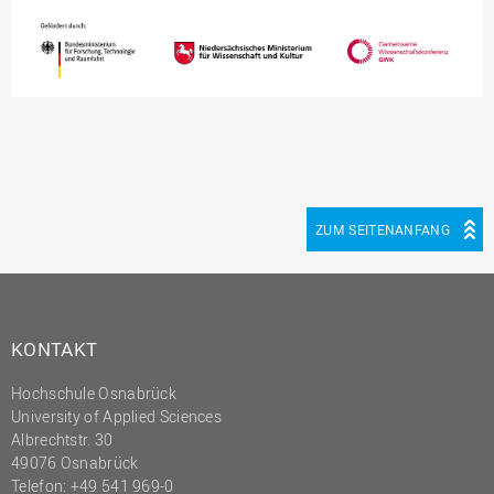
ZUM SEITENANFANG
KONTAKT
Hochschule Osnabrück
University of Applied Sciences
Albrechtstr. 30
49076 Osnabrück
Telefon: +49 541 969-0