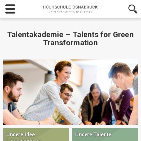
Hochschule
Osnabrück
-
University
of
Talentakademie – Talents for Green
Applied
Transformation
Sciences
Unsere Idee
Unsere Talente
Landwende im