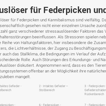
uslöser für Federpicken un
löser für Federpicken und Kannibalismus sind vielfältig. D
senschaftlich gesehen nicht einer einzelnen Ursache zuord
lzahl ganz verschiedener stressauslösender Faktoren da
haltensstörungen beeinflussen. Als Stressoren spielen ne
e Reihe von Haltungsfaktoren, hier insbesondere die Zusa
ters, die Lichtverhältnisse, der Zugang zu Beschäftigungsmat
r auch das Stallklima, die Bedingungen im Verlauf der Aufz
scheidende Rolle. Auch Störungen des Erkundungs- und 
 Auslöser diskutiert. Angenommen wird, dass es den Tieren 
tungssystemen offenbar an der Möglichkeit ihre natürliche
zuleben mangelt.
ntaktes Gefieder -
2 - Intaktes Gefieder –
3 - Federpicken 
elbereich
Stoßbereich
Gefiederschäden
Rückenbereich
ederpicken -
6 - Federpicken -
7 - Federpicken 