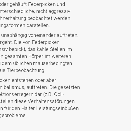
Wohnen
Stellenangebote
 oder gehäuft Federpicken und
Weiterbildungsverbund
Mobilität
nterschiedliche, nicht aggressiv
AKTUELLES
Osnabrück
Hühnerhaltung beobachtet werden
Sport & Hochschulsport
ten
ungsformen darstellen.
Engagement
a
Forschungs-Nachrichten
r
e unabhängig voneinander auftreten.
Das bietet Osnabrück
Veranstaltungen und
rgeht. Die von Federpicken
Fachtagungen
Das bietet Lingen
siv bepickt, das kahle Stellen im
 den gesamten Körper im weiteren
Ausschreibungen zu
aft
Förderungen und Preisen
zu dem üblichen mauserbedingten
aue Tierbeobachtung.
Forschungsbericht
cken entstehen oder aber
ibalismus, auftreten. Die gesetzten
ektionserregern dar (z.B. Coli-
 stellen diese Verhaltensstörungen
en für den Halter Leistungseinbußen
ageprobleme.