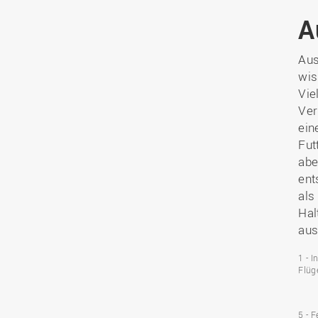
A
Aus
wis
Vie
Ver
ein
Fut
abe
ent
als
Hal
aus
1 - I
Flüg
5 - F