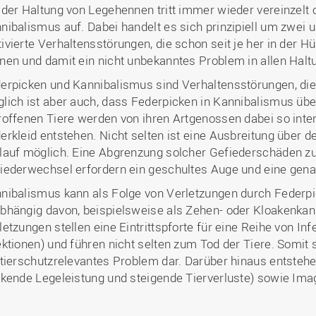
Binnenforschungs­
Finanzierung
Studierendenschaft
 der Haltung von Legehennen tritt immer wieder vereinzelt
Gaststudierende
Ingenieurwissenschaften
NETZWERKE
schwerpunkte
Personalentwicklung
GROWTH - Innovative
Studienorganisation
Vertretungen und
und Informatik (IuI)
nibalismus auf. Dabei handelt es sich prinzipiell um zwei u
Sommer- und
Hochschule
Kompetenzzentren
Zusammenarbeit in
Beauftragte
ivierte Verhaltensstörungen, die schon seit je her in der 
Glossar
Winterprogramme
Institut für Musik (IfM)
Fördergesellschaft
Forschung und Transfer
Kooperationsmöglichkei
nen und damit ein nicht unbekanntes Problem in allen Halt
Forschungsgruppen und
Bibliothek
Studienqualitätsmittel
Outgoing
Management, Kultur und
Hochschulzentrum Chin
Netzwerke
Forschungsergebnisse fü
erpicken und Kannibalismus
sind Verhaltensstörungen, di
Professional School
Technik (MKT, Campus
(HZC)
Bibliothek
Deutsch als Fremdsprache
die Praxis
lich ist aber auch, dass Federpicken in Kannibalismus übe
Lingen)
Amtsblatt
UAS7
LearningCenter
Informationen für
Gründungen | Start-Ups
roffenen Tiere werden von ihren Artgenossen dabei so inten
Wirtschafts- und
Personensuche
NTERNATIONALES
Geflüchtete
erkleid entstehen. Nicht selten ist eine Ausbreitung über
Career Services
Transfer in die Gesellsch
Sozialwissenschaften
lauf möglich. Eine Abgrenzung solcher Gefiederschäden 
Förderung internationaler
(WiSo)
iederwechsel erfordern ein geschultes Auge und eine gen
Talente (FIT) in Osnabrück
Internationalisierung in der
Forschung
nibalismus kann als Folge von Verletzungen durch Federpi
bhängig davon, beispielsweise als Zehen- oder Kloakenkann
Welcome Center
letzungen stellen eine Eintrittspforte für eine Reihe von Inf
EU-Hochschulbüro
ektionen) und führen nicht selten zum Tod der Tiere. Somit
 tierschutzrelevantes Problem dar. Darüber hinaus entsteh
nkende Legeleistung und steigende Tierverluste) sowie Im