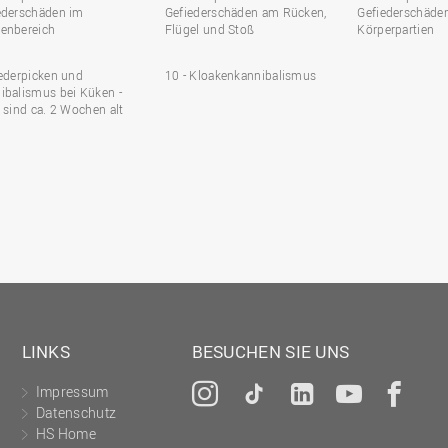
ederschäden im
Gefiederschäden am Rücken,
Gefiederschäden
enbereich
Flügel und Stoß
Körperpartien
Federpicken und
10 - Kloakenkannibalismus
ibalismus bei Küken -
e sind ca. 2 Wochen alt
LINKS
BESUCHEN SIE UNS
Impressum
Instagram
Tiktok
LinkedIn
YouTu
Fa
Datenschutz
HS Home