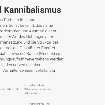
d Kannibalismus
as Problem lässt sich
nen. So ist bekannt, dass eine
s Vorkommen und Ausmaß dieser
ben der Art des Haltungssystems
mmensetzung und die Struktur des
erial, die Qualität der Einstreu
ucht sowie die Rasse (Genetik) eine
Nahrungsaufnahmeverhaltens werden
in den derzeit üblichen
n Verhaltensweisen vollständig
-
4 - Federpicken -
 im Hals- und
Gefiederschäden im
Halsbereich
-
8 - Federpicken und