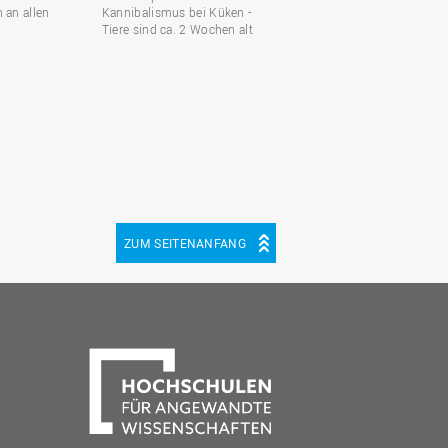
 an allen
Kannibalismus bei Küken -
Tiere sind ca. 2 Wochen alt
ZUM SEITENANFANG
be
cebook