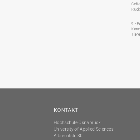
Gefi
Rück
9 - 
Kann
Tier
KONTAKT
Hochschule Osnabrück
University of Applied Sciences
Albrechtstr. 30