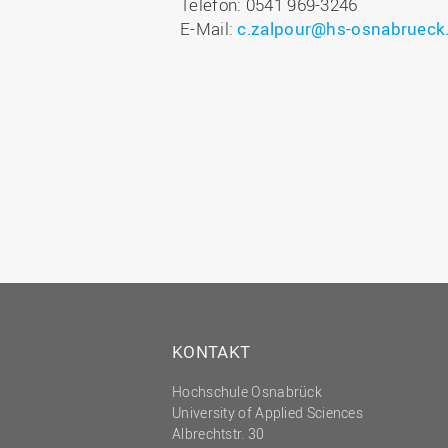
Telefon: 0541 969-3246
E-Mail:
c.zalpour@hs-osnabrueck
KONTAKT
Hochschule Osnabrück
University of Applied Sciences
Albrechtstr. 30