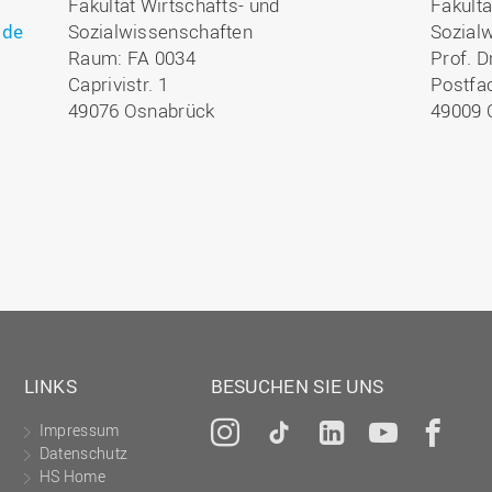
Fakultät Wirtschafts- und
Fakultä
.de
Sozialwissenschaften
Sozial
Raum: FA 0034
Prof. D
Caprivistr. 1
Postfa
49076 Osnabrück
49009 
LINKS
BESUCHEN SIE UNS
Impressum
Instagram
Tiktok
LinkedIn
YouTu
Fa
Datenschutz
HS Home