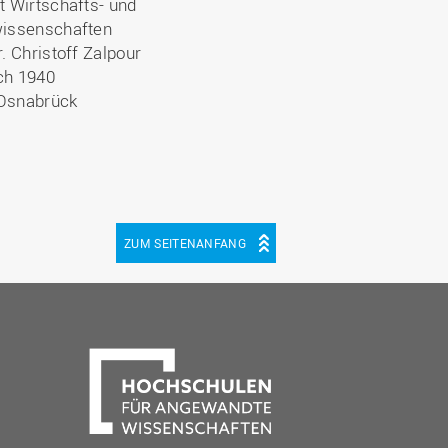
t Wirtschafts- und
wissenschaften
r. Christoff Zalpour
ch 1940
Osnabrück
ZUM SEITENANFANG
be
cebook