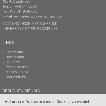
49076 Osnabrück
Telefon: +49 541 969-0
Fax: +49 541 969-2066
E-Mail:
servicedesk@hs-osnabrueck.de
© 2026 HOCHSCHULE OSNABRÜCK
UNIVERSITY OF APPLIED SCIENCES
LINKS
Impressum
Datenschutz
HS Home
Personensuche
Medienkontakt
Barrierefreiheit
BESUCHEN SIE UNS
Instagram
Tiktok
LinkedIn
YouTube
Facebook
Auf unserer Webseite werden Cookies verwendet.