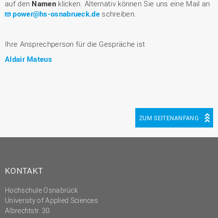
auf den
Namen
klicken. Alternativ können Sie uns eine Mail an
power@hs-osnabrueck.de
schreiben.
Ihre Ansprechperson für die Gespräche ist
Aldair Mateus
ZUM SEITENANFANG
KONTAKT
Hochschule Osnabrück
University of Applied Sciences
Albrechtstr. 30