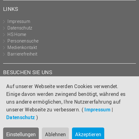
LINKS
Impressum
Datenschutz
HS Home
Personensuche
Medienkontakt
Barrierefreiheit
BESUCHEN SIE UNS
Instagram
Tiktok
LinkedIn
YouTube
Facebook
Auf unserer Webseite werden Cookies verwendet.
Einige davon werden zwingend benötigt, während es
uns andere ermöglichen, Ihre Nutzererfahrung auf
unserer Webseite zu verbessern. (
Impressum
|
Datenschutz
)
Einstellungen
Ablehnen
Akzeptieren