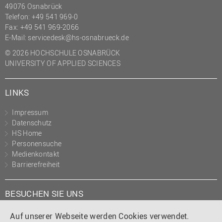
49076 Osnabrück
Telefon: +49 541 969-0
Fax: +49 541 969-2066
E-Mail:
servicedesk@hs-osnabrueck.de
© 2026 HOCHSCHULE OSNABRÜCK
UNIVERSITY OF APPLIED SCIENCES
LINKS
Impressum
Datenschutz
HS Home
Personensuche
Medienkontakt
Barrierefreiheit
BESUCHEN SIE UNS
Instagram
Tiktok
LinkedIn
YouTube
Facebook
Auf unserer Webseite werden Cookies verwendet.