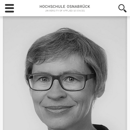
Hochschule
Osnabrück
-
University
of
Applied
Sciences