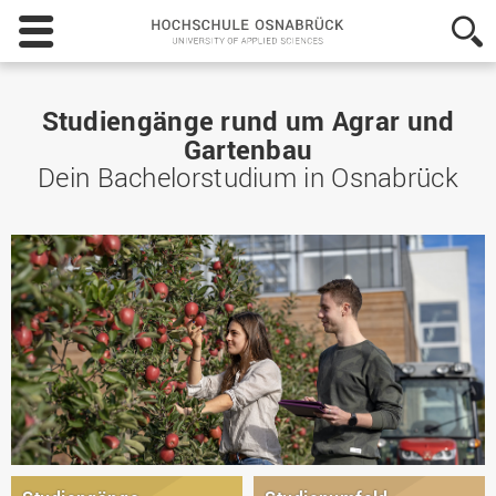
Hochschule
Osnabrück
-
University
of
Studiengänge rund um Agrar und
Applied
Gartenbau
Sciences
Dein Bachelorstudium in Osnabrück