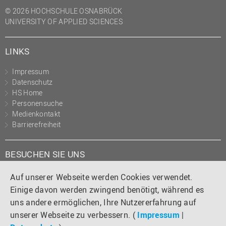
© 2026 HOCHSCHULE OSNABRÜCK
UNIVERSITY OF APPLIED SCIENCES
LINKS
Impressum
Datenschutz
HS Home
Personensuche
Medienkontakt
Barrierefreiheit
BESUCHEN SIE UNS
Instagram
Tiktok
LinkedIn
YouTube
Facebook
Auf unserer Webseite werden Cookies verwendet.
Einige davon werden zwingend benötigt, während es
uns andere ermöglichen, Ihre Nutzererfahrung auf
unserer Webseite zu verbessern. (
Impressum
|