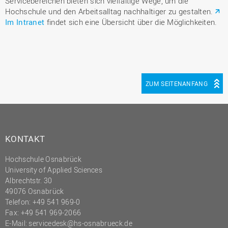
Servicebereichen bieten sich vielfältige Wege, um die
Hochschule und den Arbeitsalltag nachhaltiger zu gestalten.
Im Intranet
findet sich eine Übersicht über die Möglichkeiten.
ZUM SEITENANFANG
KONTAKT
Hochschule Osnabrück
University of Applied Sciences
Albrechtstr. 30
49076 Osnabrück
Telefon: +49 541 969-0
Fax: +49 541 969-2066
E-Mail:
servicedesk@hs-osnabrueck.de