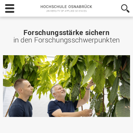
Hochschule
Osnabrück
-
University
of
Forschungsstärke sichern
Applied
in den Forschungsschwerpunkten
Sciences