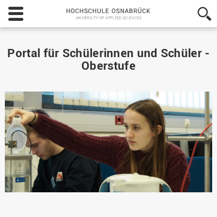
Hochschule
Osnabrück
-
University
of
Portal für Schülerinnen und Schüler -
Applied
Oberstufe
Sciences