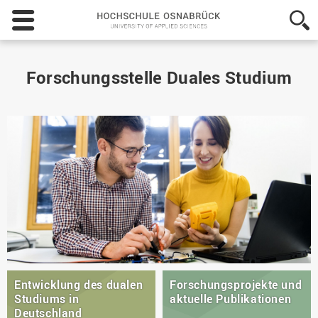
Hochschule
Osnabrück
-
University
of
Forschungsstelle Duales Studium
Applied
Sciences
Entwicklung des dualen
Forschungsprojekte und
Studiums in
aktuelle Publikationen
Deutschland