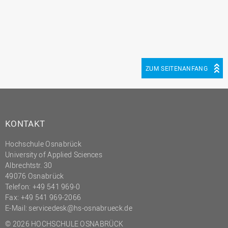
ZUM SEITENANFANG
KONTAKT
Hochschule Osnabrück
University of Applied Sciences
Albrechtstr. 30
49076 Osnabrück
Telefon: +49 541 969-0
Fax: +49 541 969-2066
E-Mail:
servicedesk@hs-osnabrueck.de
© 2026 HOCHSCHULE OSNABRÜCK