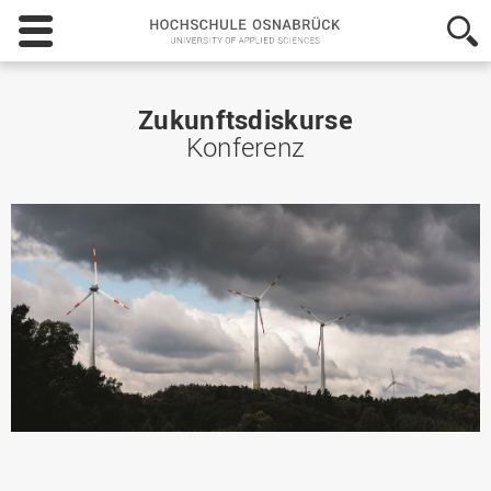
Hochschule
Osnabrück
-
University
of
Zukunftsdiskurse
Applied
Konferenz
Sciences