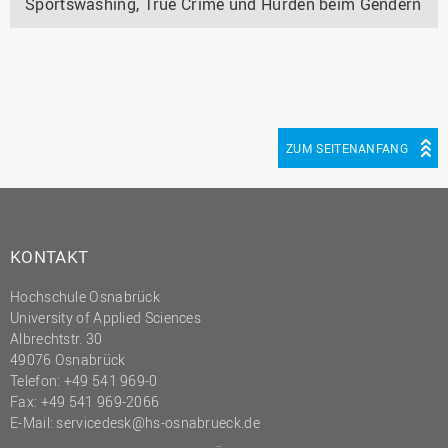
Sportswashing, True Crime und Hürden beim Gendern
ZUM SEITENANFANG
KONTAKT
Hochschule Osnabrück
University of Applied Sciences
Albrechtstr. 30
49076 Osnabrück
Telefon: +49 541 969-0
Fax: +49 541 969-2066
E-Mail:
servicedesk@hs-osnabrueck.de