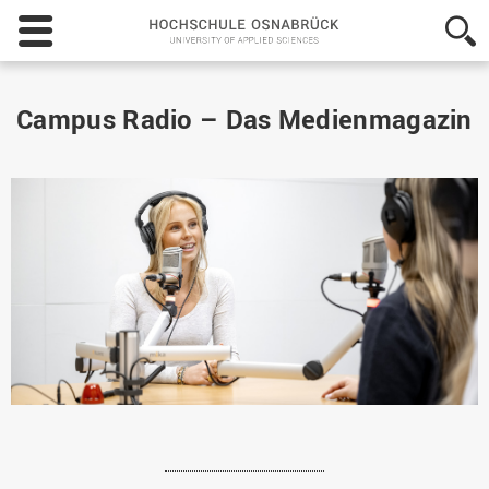
Hochschule
Osnabrück
-
University
of
Campus Radio – Das Medienmagazin
Applied
Sciences