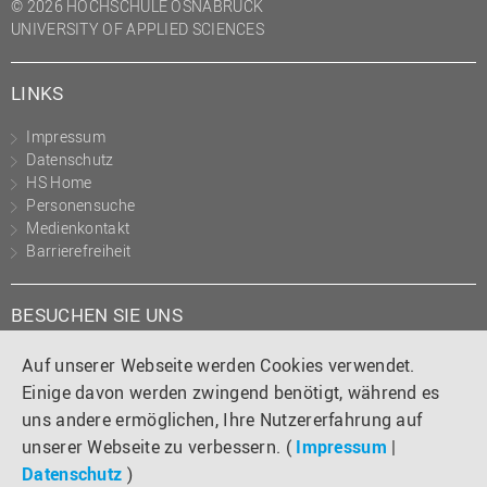
© 2026 HOCHSCHULE OSNABRÜCK
UNIVERSITY OF APPLIED SCIENCES
LINKS
Impressum
Datenschutz
HS Home
Personensuche
Medienkontakt
Barrierefreiheit
BESUCHEN SIE UNS
Instagram
Tiktok
LinkedIn
YouTube
Facebook
Auf unserer Webseite werden Cookies verwendet.
Einige davon werden zwingend benötigt, während es
uns andere ermöglichen, Ihre Nutzererfahrung auf
unserer Webseite zu verbessern. (
Impressum
|
Datenschutz
)