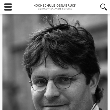
Hochschule
Osnabrück
-
University
of
Applied
Sciences