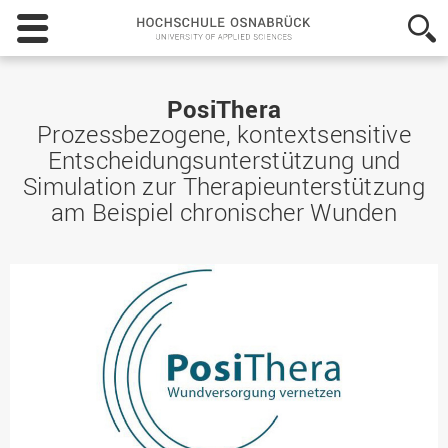
Hochschule
Osnabrück
-
University
of
PosiThera
Applied
Prozessbezogene, kontextsensitive
Sciences
Entscheidungsunterstützung und
Simulation zur Therapieunterstützung
am Beispiel chronischer Wunden