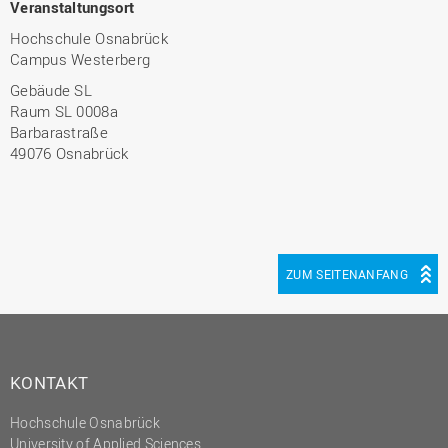
Veranstaltungsort
Hochschule Osnabrück
Campus Westerberg
Gebäude SL
Raum SL 0008a
Barbarastraße
49076 Osnabrück
ZUM SEITENANFANG
KONTAKT
Hochschule Osnabrück
University of Applied Sciences