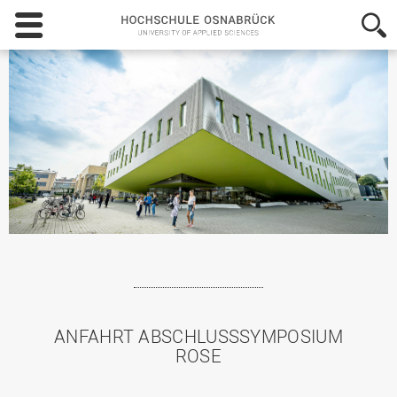
Hochschule
Osnabrück
-
University
of
Applied
Sciences
ANFAHRT ABSCHLUSSSYMPOSIUM
ROSE