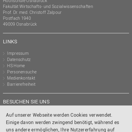
Hochschule Osnabrück
Fakultät Wirtschafts- und Sozialwissenschaften
Prof. Dr. med. Christoff Zalpour
Postfach 1940
49009 Osnabrück
LINKS
Impressum
Datenschutz
HS Home
Personensuche
Medienkontakt
Barrierefreiheit
BESUCHEN SIE UNS
Instagram
Tiktok
LinkedIn
YouTube
Facebook
Auf unserer Webseite werden Cookies verwendet.
Einige davon werden zwingend benötigt, während es
uns andere ermöglichen, Ihre Nutzererfahrung auf