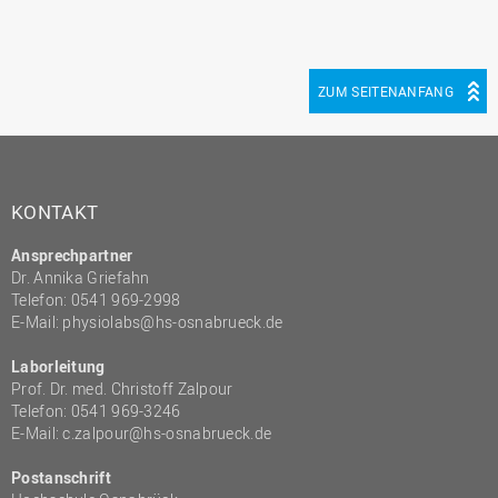
ZUM SEITENANFANG
KONTAKT
Ansprechpartner
Dr. Annika Griefahn
Telefon: 0541 969-2998
E-Mail:
physiolabs@hs-osnabrueck.de
Laborleitung
Prof. Dr. med. Christoff Zalpour
Telefon: 0541 969-3246
E-Mail:
c.zalpour@hs-osnabrueck.de
Postanschrift