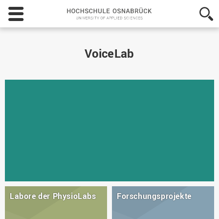
Hochschule
Osnabrück
-
University
of
VoiceLab
Applied
Sciences
Labore der PhysioLabs
Forschungsprojekte