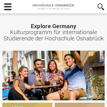
Hochschule
Osnabrück
-
University
of
Explore Germany
Applied
Kulturprogramm für internationale
Sciences
Studierende der Hochschule Osnabrück