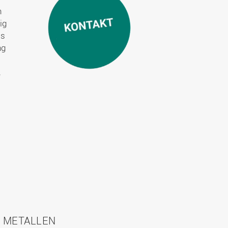
n
ig
es
ng
,
N METALLEN