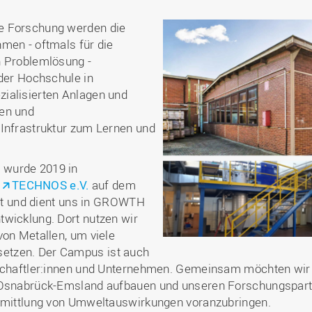
e Forschung werden die
men - oftmals für die
n Problemlösung -
 der Hochschule in
ialisierten Anlagen und
den und
 Infrastruktur zum Lernen und
 wurde 2019 in
k
TECHNOS e.V.
auf dem
t und dient uns in GROWTH
twicklung. Dort nutzen wir
von Metallen, um viele
etzen. Der Campus ist auch
nschaftler:innen und Unternehmen. Gemeinsam möchten wir 
n Osnabrück-Emsland aufbauen und unseren Forschungspar
Ermittlung von Umweltauswirkungen voranzubringen.