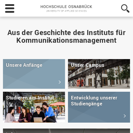
Hochschule
Osnabrück
-
University
of
Aus der Geschichte des Instituts für
Applied
Kommunikationsmanagement
Sciences
Unsere Anfänge
Unser Campus
Studieren am Institut
Entwicklung unserer
Studiengänge