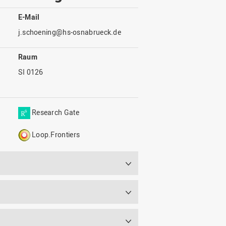
Wohnen
Stellenangebote
Weiterbildungsverbund
Mobilität
E-Mail
AKTUELLES
Osnabrück
j.schoening@hs-osnabrueck.de
Sport & Hochschulsport
ten
Engagement
a
Forschungs-Nachrichten
r
Raum
Das bietet Osnabrück
Veranstaltungen und
SI 0126
Fachtagungen
Das bietet Lingen
Ausschreibungen zu
aft
Förderungen und Preisen
Research Gate
Forschungsbericht
Loop.Frontiers