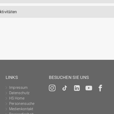
ktivitäten
LINKS
BESUCHEN SIE UNS
Impressum
Instagram
Tiktok
LinkedIn
YouTu
Fa
Datenschutz
HS Home
Personensuche
Medienkontakt