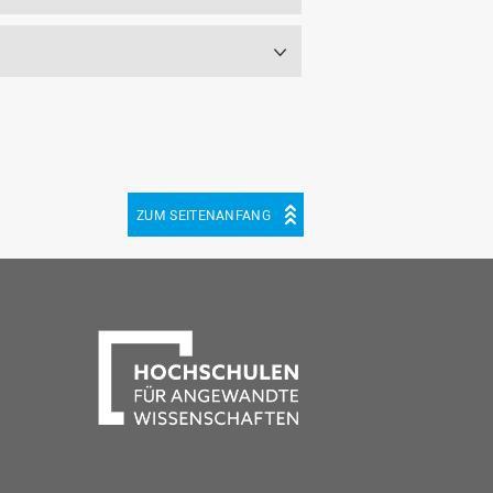
ZUM SEITENANFANG
be
cebook