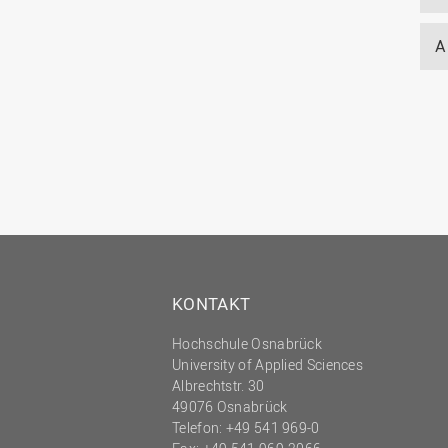
A
KONTAKT
Hochschule Osnabrück
University of Applied Sciences
Albrechtstr. 30
49076 Osnabrück
Telefon: +49 541 969-0