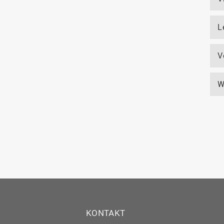
L
V
W
KONTAKT