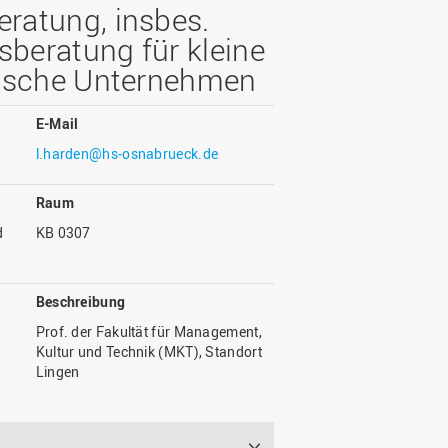
Wohnen
Stellenangebote
ratung, insbes.
Weiterbildungsverbund
Mobilität
beratung für kleine
AKTUELLES
Osnabrück
Sport & Hochschulsport
dische Unternehmen
ten
Engagement
a
Forschungs-Nachrichten
r
E-Mail
Das bietet Osnabrück
Veranstaltungen und
l.harden@hs-osnabrueck.de
Fachtagungen
Das bietet Lingen
Ausschreibungen zu
aft
Raum
Förderungen und Preisen
d
KB 0307
Forschungsbericht
Beschreibung
Prof. der Fakultät für Management,
Kultur und Technik (MKT), Standort
Lingen