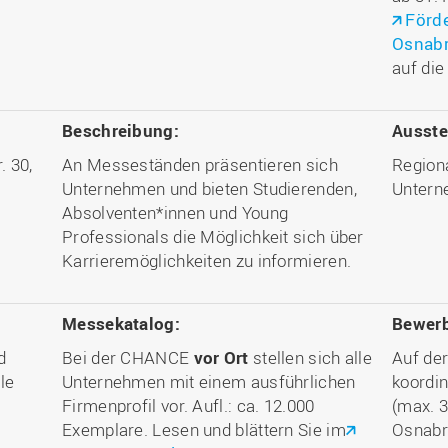
Förde
Osnab
auf di
Beschreibung:
Ausstel
. 30,
An Messeständen präsentieren sich
Region
Unternehmen und bieten Studierenden,
Unter
Absolventen*innen und Young
Professionals die Möglichkeit sich über
Karrieremöglichkeiten zu informieren.
Messekatalog:
Bewerb
d
Bei der CHANCE
vor Ort
stellen sich alle
Auf de
le
Unternehmen mit einem ausführlichen
koordi
Firmenprofil vor. Aufl.: ca. 12.000
(max. 3
d
Exemplare. Lesen und blättern Sie im
Osnabrü