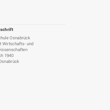
schrift
hule Osnabrück
t Wirtschafts- und
wissenschaften
ch 1940
Osnabrück