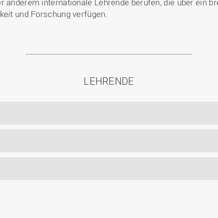
r anderem internationale Lehrende berufen, die über ein b
igkeit und Forschung verfügen.
LEHRENDE