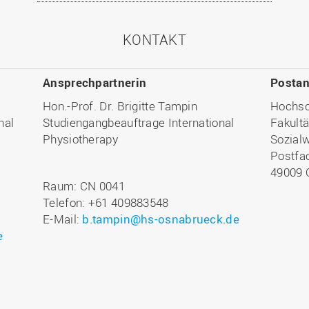
KONTAKT
Ansprechpartnerin
Postan
Hon.-Prof. Dr. Brigitte Tampin
Hochsc
nal
Studiengangbeauftrage International
Fakultä
Physiotherapy
Sozial
Postfa
49009 
Raum: CN 0041
Telefon: +61 409883548
E-Mail:
b.tampin@hs-osnabrueck.de
e