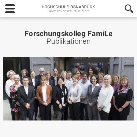
Hochschule
Osnabrück
-
University
of
Forschungskolleg FamiLe
Applied
Publikationen
Sciences