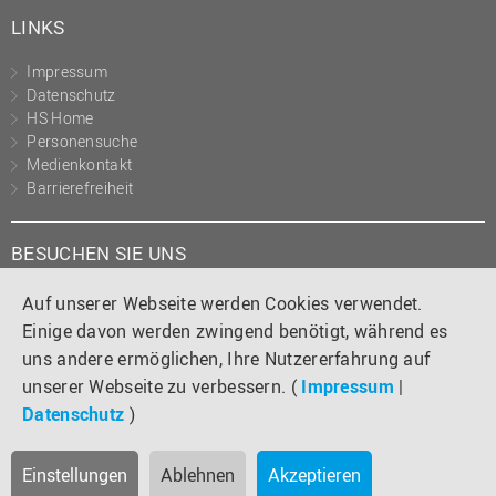
LINKS
Impressum
Datenschutz
HS Home
Personensuche
Medienkontakt
Barrierefreiheit
BESUCHEN SIE UNS
Instagram
Tiktok
LinkedIn
YouTube
Facebook
Auf unserer Webseite werden Cookies verwendet.
Einige davon werden zwingend benötigt, während es
uns andere ermöglichen, Ihre Nutzererfahrung auf
unserer Webseite zu verbessern. (
Impressum
|
Datenschutz
)
Einstellungen
Ablehnen
Akzeptieren