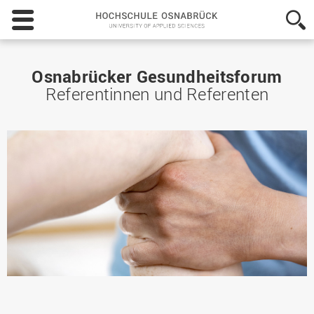
Hochschule
Osnabrück
-
University
of
Osnabrücker Gesundheitsforum
Applied
Referentinnen und Referenten
Sciences