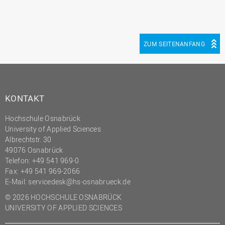
ZUM SEITENANFANG
KONTAKT
Hochschule Osnabrück
University of Applied Sciences
Albrechtstr. 30
49076 Osnabrück
Telefon: +49 541 969-0
Fax: +49 541 969-2066
E-Mail:
servicedesk@hs-osnabrueck.de
© 2026 HOCHSCHULE OSNABRÜCK
UNIVERSITY OF APPLIED SCIENCES