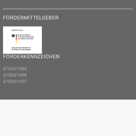
FÖRDERMITTELGEBER
FÖRDERKENNZEICHEN
67DAS145A
67DAS145B
67DAS145C