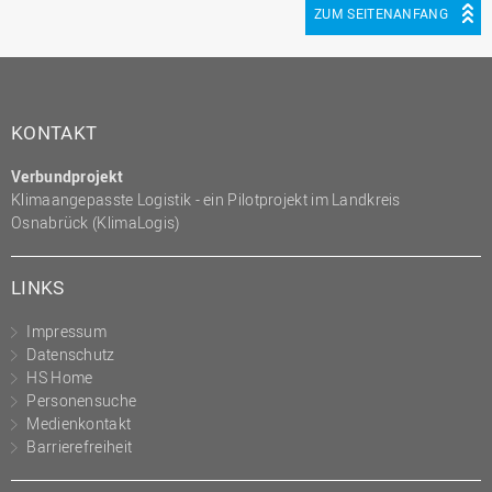
ZUM SEITENANFANG
KONTAKT
Verbundprojekt
Klimaangepasste Logistik - ein Pilotprojekt im Landkreis
Osnabrück (KlimaLogis)
LINKS
Impressum
Datenschutz
HS Home
Personensuche
Medienkontakt
Barrierefreiheit