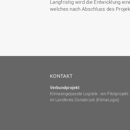
Langfristig wird die Entwicklung ei
welches nach Abschluss des Projekt
KONTAKT
Verbundprojekt
Klimaangepasste Logistik - ein Pilotprojekt
im Landkreis Osnabrück (KlimaLogis)