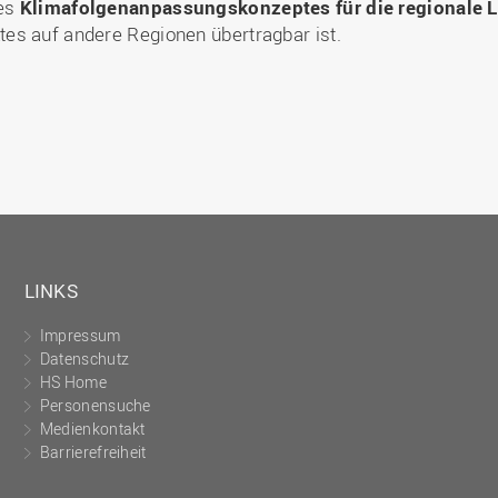
nes
Klimafolgenanpassungskonzeptes für die regionale 
es auf andere Regionen übertragbar ist.
LINKS
Impressum
Datenschutz
HS Home
Personensuche
Medienkontakt
Barrierefreiheit