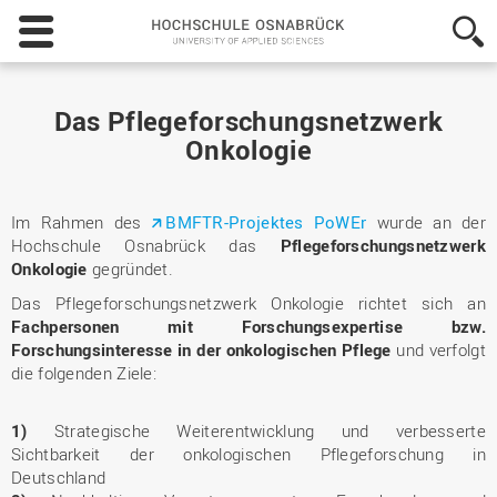
Hochschule
Osnabrück
-
University
of
Das Pflegeforschungsnetzwerk
Applied
Onkologie
Sciences
Im Rahmen des
BMFTR-Projektes PoWEr
wurde an der
Hochschule Osnabrück das
Pflegeforschungsnetzwerk
Onkologie
gegründet.
Das Pflegeforschungsnetzwerk Onkologie richtet sich an
Fachpersonen mit Forschungsexpertise bzw.
Forschungsinteresse in der onkologischen Pflege
und verfolgt
die folgenden Ziele:
1)
Strategische Weiterentwicklung und verbesserte
Sichtbarkeit der onkologischen Pflegeforschung in
Deutschland