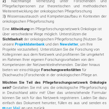
2)
Nachhaltige Vernetzung unter Forschenden und
Pflegefachpersonen zur theoretischen und methodischen
Weiterentwicklung der onkologischen Pflegeforschung
3
)
Wissensaustausch und Kompetenzaufbau in Kontexten der
onkologischen Pflegeforschung
Eine
Mitwirkung
im Pflegeforschungsnetzwerk Onkologie ist
über verschiedene Wege möglich. Unterstützen die
Sichtbarkeit
der onkologischen Pflegeforschung (Nutzen Sie
unsere
Projektdatenbank
und den
Newsletter
, um Ihre
Projekte vorzustellen). Unterstützen Sie die Forschung von
Kolleg:innen aus dem Netzwerk und profitieren Sie umgekehrt
im Rahmen Ihrer eigenen Forschungsvorhaben von den
Kompetenzen der Netzwerkteilnehmenden. Darüber hinaus
bieten wir einschlägige
Forschungswerkstätten
für
(Nachwuchs-)Forschende in der onkologischen Pflege
an.
Möchten Sie Teil des Pflegeforschungsnetzwerk Onkologie
sein?
Gestalten Sie mit uns die onkologische Pflegeforschung
in Deutschland aktiv mit! Über das untenstehende Formular
können Sie sich für das Netzwerk registrieren. Laden Sie dazu
einfach das Dokument herunter, füllen es aus und senden es
per Mail
an uns zurück.