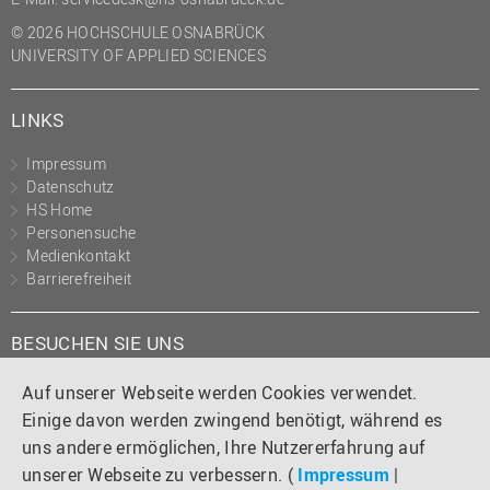
© 2026 HOCHSCHULE OSNABRÜCK
UNIVERSITY OF APPLIED SCIENCES
LINKS
Impressum
Datenschutz
HS Home
Personensuche
Medienkontakt
Barrierefreiheit
BESUCHEN SIE UNS
Instagram
Tiktok
LinkedIn
YouTube
Facebook
Auf unserer Webseite werden Cookies verwendet.
Einige davon werden zwingend benötigt, während es
uns andere ermöglichen, Ihre Nutzererfahrung auf
unserer Webseite zu verbessern. (
Impressum
|