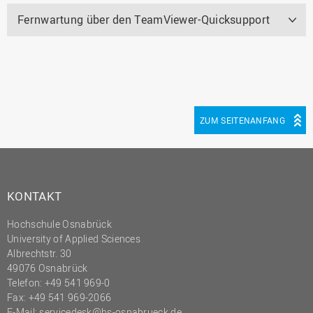
Fernwartung über den TeamViewer-Quicksupport
ZUM SEITENANFANG
KONTAKT
Hochschule Osnabrück
University of Applied Sciences
Albrechtstr. 30
49076 Osnabrück
Telefon: +49 541 969-0
Fax: +49 541 969-2066
E-Mail:
servicedesk@hs-osnabrueck.de