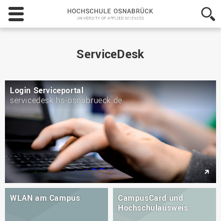
Hochschule
Osnabrück
-
University
of
ServiceDesk
Applied
Sciences
Login Serviceportal
servicedesk.hs-osnabrueck.de
WLAN am Campus
CampusCard und
Hochschulausweis