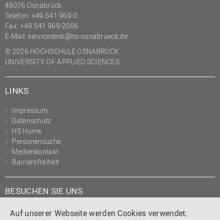
49076 Osnabrück
Telefon: +49 541 969-0
Fax: +49 541 969-2066
E-Mail:
servicedesk@hs-osnabrueck.de
© 2026 HOCHSCHULE OSNABRÜCK
UNIVERSITY OF APPLIED SCIENCES
LINKS
Impressum
Datenschutz
HS Home
Personensuche
Medienkontakt
Barrierefreiheit
BESUCHEN SIE UNS
Instagram
Tiktok
LinkedIn
YouTube
Facebook
Auf unserer Webseite werden Cookies verwendet.