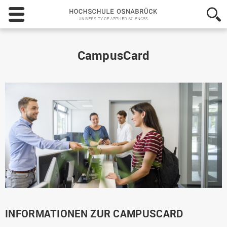
Hochschule
Osnabrück
-
University
of
CampusCard
Applied
Sciences
INFORMATIONEN ZUR CAMPUSCARD