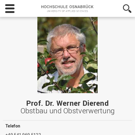
Hochschule
Osnabrück
-
University
of
Applied
Sciences
Prof. Dr. Werner Dierend
Obstbau und Obstverwertung
Telefon
+49 541 969 5122