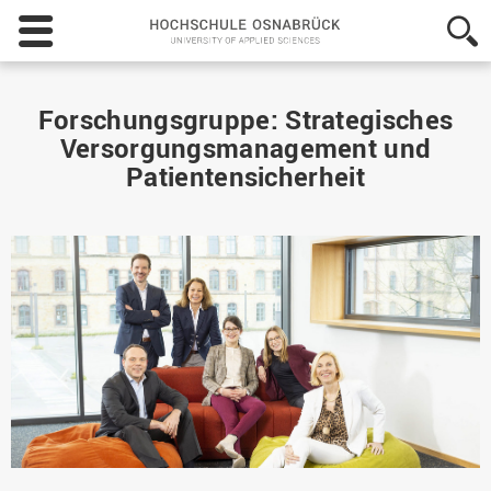
Hochschule
Osnabrück
-
University
of
Forschungsgruppe: Strategisches
Applied
Versorgungsmanagement und
Sciences
Patientensicherheit