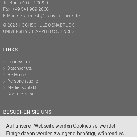
Telefon: +49 541 969-0
Fax: +49 541 969-2066
E-Mail:
servicedesk@hs-osnabrueck.de
© 2026 HOCHSCHULE OSNABRÜCK
UNIVERSITY OF APPLIED SCIENCES
LINKS
Impressum
Datenschutz
HS Home
Personensuche
Medienkontakt
Barrierefreiheit
BESUCHEN SIE UNS
Instagram
Tiktok
LinkedIn
YouTube
Facebook
Auf unserer Webseite werden Cookies verwendet.
Einige davon werden zwingend benötigt, während es