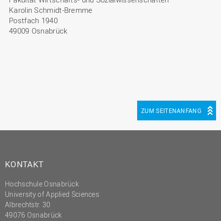
Karolin Schmidt-Bremme
Postfach 1940
49009 Osnabrück
ZUM SEITENANFANG
KONTAKT
Hochschule Osnabrück
University of Applied Sciences
Albrechtstr. 30
49076 Osnabrück