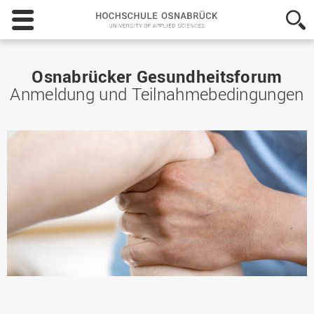
Hochschule
Osnabrück
-
University
of
Osnabrücker Gesundheitsforum
Applied
Anmeldung und Teilnahmebedingungen
Sciences