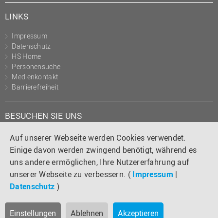
LINKS
Impressum
Datenschutz
HS Home
Personensuche
Medienkontakt
Barrierefreiheit
BESUCHEN SIE UNS
Instagram
Tiktok
LinkedIn
YouTube
Facebook
Auf unserer Webseite werden Cookies verwendet.
Einige davon werden zwingend benötigt, während es
uns andere ermöglichen, Ihre Nutzererfahrung auf
unserer Webseite zu verbessern. (
Impressum
|
Datenschutz
)
Einstellungen
Ablehnen
Akzeptieren