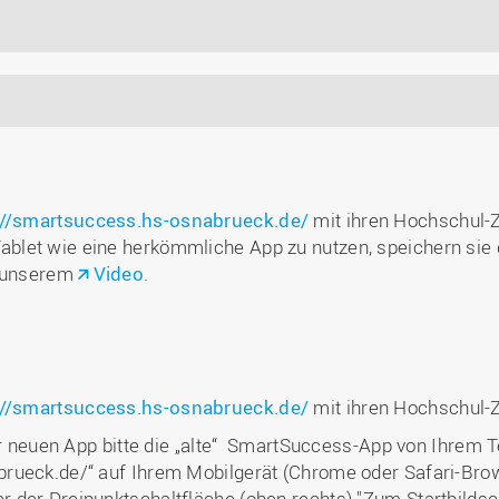
://smartsuccess.hs-osnabrueck.de/
mit ihren Hochschul-
blet wie eine herkömmliche App zu nutzen, speichern sie
n unserem
Video
.
://smartsuccess.hs-osnabrueck.de/
mit ihren Hochschul-
der neuen App bitte die „alte“ SmartSuccess-App von Ihrem 
rueck.de/“ auf Ihrem Mobilgerät (Chrome oder Safari-Brow
 der Dreipunktschaltfläche (oben rechts) "Zum Startbildsc