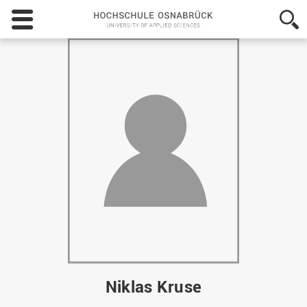
Hochschule
Osnabrück
-
University
of
Applied
Sciences
Niklas Kruse