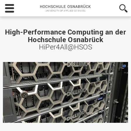
Hochschule
Osnabrück
-
University
of
High-Performance Computing an der
Applied
Hochschule Osnabrück
Sciences
HiPer4All@HSOS