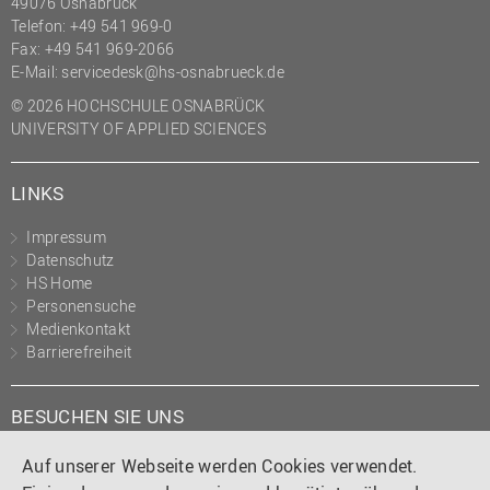
49076 Osnabrück
Telefon: +49 541 969-0
Fax: +49 541 969-2066
E-Mail:
servicedesk@hs-osnabrueck.de
© 2026 HOCHSCHULE OSNABRÜCK
UNIVERSITY OF APPLIED SCIENCES
LINKS
Impressum
Datenschutz
HS Home
Personensuche
Medienkontakt
Barrierefreiheit
BESUCHEN SIE UNS
Instagram
Tiktok
LinkedIn
YouTube
Facebook
Auf unserer Webseite werden Cookies verwendet.