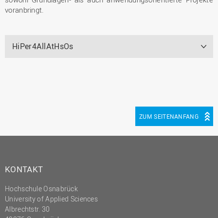
voranbringt.
HiPer4AllAtHsOs
ZUM SEITENANFANG
KONTAKT
Hochschule Osnabrück
University of Applied Sciences
Albrechtstr. 30