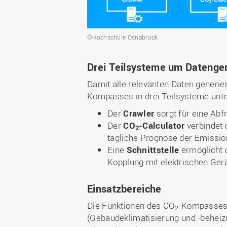
©Hochschule Osnabrück
Drei Teilsysteme um Datengen
Damit alle relevanten Daten generier
Kompasses in drei Teilsysteme unter
Der
Crawler
sorgt für eine Abf
Der
CO
-Calculator
verbindet 
2
tägliche Prognose der Emissi
Eine
Schnittstelle
ermöglicht 
Kopplung mit elektrischen Ger
Einsatzbereiche
Die Funktionen des CO
-Kompasses 
2
(Gebäudeklimatisierung und -beheiz