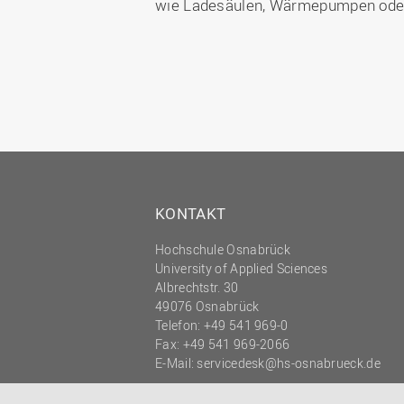
wie Ladesäulen, Wärmepumpen oder 
KONTAKT
Hochschule Osnabrück
University of Applied Sciences
Albrechtstr. 30
49076 Osnabrück
Telefon: +49 541 969-0
Fax: +49 541 969-2066
E-Mail:
servicedesk@hs-osnabrueck.de
© 2026 HOCHSCHULE OSNABRÜCK