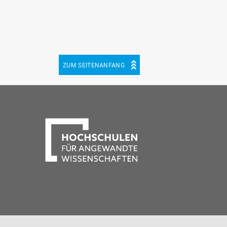
ZUM SEITENANFANG
be
cebook