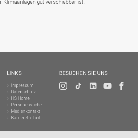
Klimaanlagen gut verschiebbar ist.
LINKS
BESUCHEN SIE UNS
Impressum
Instagram
Tiktok
LinkedIn
YouTu
Fa
Datenschutz
HS Home
Personensuche
Medienkontakt
Barrierefreiheit