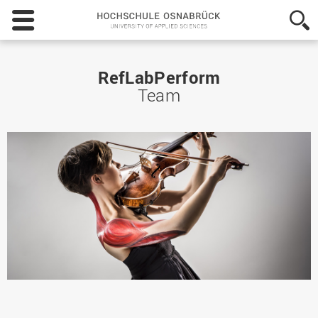
Hochschule
Osnabrück
-
University
of
RefLabPerform
Applied
Team
Sciences