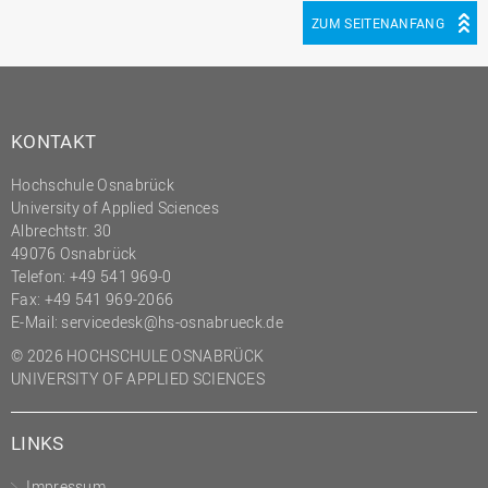
ZUM SEITENANFANG
KONTAKT
Hochschule Osnabrück
University of Applied Sciences
Albrechtstr. 30
49076 Osnabrück
Telefon: +49 541 969-0
Fax: +49 541 969-2066
E-Mail:
servicedesk@hs-osnabrueck.de
© 2026 HOCHSCHULE OSNABRÜCK
UNIVERSITY OF APPLIED SCIENCES
LINKS
Impressum