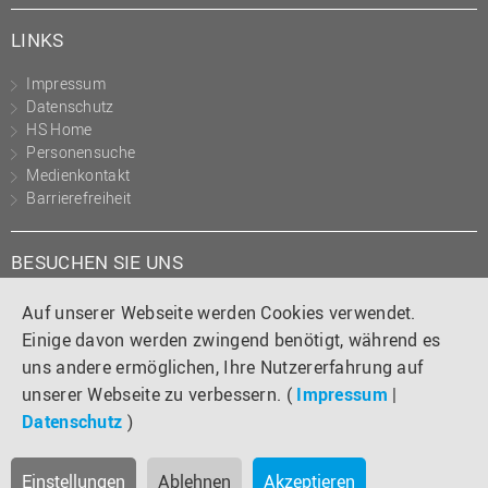
LINKS
Impressum
Datenschutz
HS Home
Personensuche
Medienkontakt
Barrierefreiheit
BESUCHEN SIE UNS
Instagram
Tiktok
LinkedIn
YouTube
Facebook
Auf unserer Webseite werden Cookies verwendet.
Einige davon werden zwingend benötigt, während es
uns andere ermöglichen, Ihre Nutzererfahrung auf
unserer Webseite zu verbessern. (
Impressum
|
Datenschutz
)
Einstellungen
Ablehnen
Akzeptieren