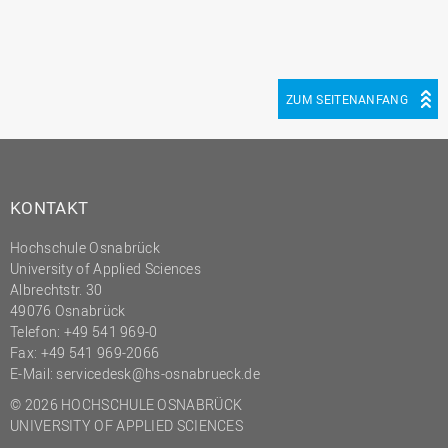
ZUM SEITENANFANG
KONTAKT
Hochschule Osnabrück
University of Applied Sciences
Albrechtstr. 30
49076 Osnabrück
Telefon: +49 541 969-0
Fax: +49 541 969-2066
E-Mail:
servicedesk@hs-osnabrueck.de
© 2026 HOCHSCHULE OSNABRÜCK
UNIVERSITY OF APPLIED SCIENCES