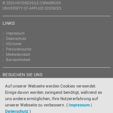
© 2026 HOCHSCHULE OSNABRÜCK
UNIVERSITY OF APPLIED SCIENCES
LINKS
Impressum
Datenschutz
HS Home
Personensuche
Medienkontakt
Barrierefreiheit
BESUCHEN SIE UNS
Instagram
Tiktok
LinkedIn
YouTube
Facebook
Auf unserer Webseite werden Cookies verwendet.
Einige davon werden zwingend benötigt, während es
uns andere ermöglichen, Ihre Nutzererfahrung auf
unserer Webseite zu verbessern. (
Impressum
|
Datenschutz
)