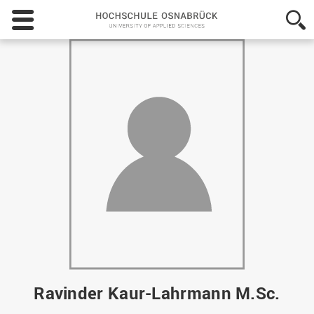
Hochschule
Osnabrück
-
University
of
Applied
Sciences
Ravinder Kaur-Lahrmann M.Sc.