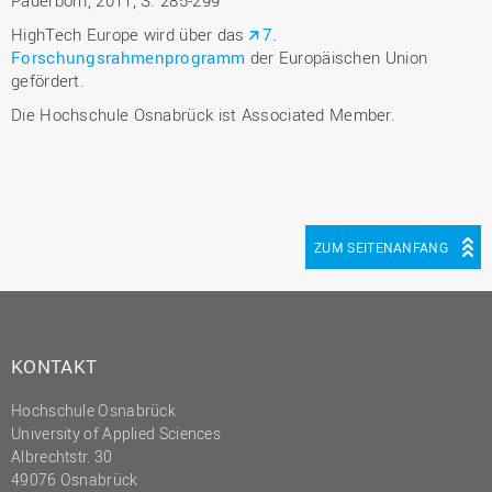
Paderborn, 2011, S. 285-299
HighTech Europe wird über das
7.
Forschungsrahmenprogramm
der Europäischen Union
gefördert.
Die Hochschule Osnabrück ist Associated Member.
ZUM SEITENANFANG
KONTAKT
Hochschule Osnabrück
University of Applied Sciences
Albrechtstr. 30
49076 Osnabrück