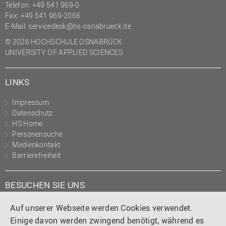
Telefon: +49 541 969-0
Fax: +49 541 969-2066
E-Mail:
servicedesk@hs-osnabrueck.de
© 2026 HOCHSCHULE OSNABRÜCK
UNIVERSITY OF APPLIED SCIENCES
LINKS
Impressum
Datenschutz
HS Home
Personensuche
Medienkontakt
Barrierefreiheit
BESUCHEN SIE UNS
Instagram
Tiktok
LinkedIn
YouTube
Facebook
Auf unserer Webseite werden Cookies verwendet.
Einige davon werden zwingend benötigt, während es